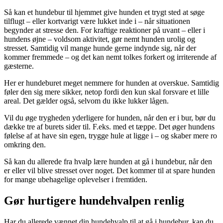
Så kan et hundebur til hjemmet give hunden et trygt sted at søge
tilflugt – eller kortvarigt være lukket inde i – når situationen
begynder at stresse den. For kraftige reaktioner på uvant – eller i
hundens øjne – voldsom aktivitet, gør nemt hunden urolig og
stresset. Samtidig vil mange hunde gerne indynde sig, når der
kommer fremmede – og det kan nemt tolkes forkert og irriterende af
gæsterne.
Her er hundeburet meget nemmere for hunden at overskue. Samtidig
føler den sig mere sikker, netop fordi den kun skal forsvare et lille
areal. Det gælder også, selvom du ikke lukker lågen.
Vil du øge trygheden yderligere for hunden, når den er i bur, bør du
dække tre af burets sider til. F.eks. med et tæppe. Det øger hundens
følelse af at have sin egen, trygge hule at ligge i – og skaber mere ro
omkring den.
Så kan du allerede fra hvalp lære hunden at gå i hundebur, når den
er eller vil blive stresset over noget. Det kommer til at spare hunden
for mange ubehagelige oplevelser i fremtiden.
Gør hurtigere hundehvalpen renlig
Har du allerede vænnet din hundehvalp til at gå i hundebur, kan du