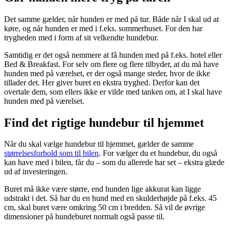
Det samme gælder, når hunden er med på tur. Både når I skal ud at
køre, og når hunden er med i f.eks. sommerhuset. For den har
trygheden med i form af sit velkendte hundebur.
Samtidig er det også nemmere at få hunden med på f.eks. hotel eller
Bed & Breakfast. For selv om flere og flere tilbyder, at du må have
hunden med på værelset, er der også mange steder, hvor de ikke
tillader det. Her giver buret en ekstra tryghed. Derfor kan det
overtale dem, som ellers ikke er vilde med tanken om, at I skal have
hunden med på værelset.
Find det rigtige hundebur til hjemmet
Når du skal vælge hundebur til hjemmet, gælder de samme
størrelsesforhold som til bilen
. For vælger du et hundebur, du også
kan have med i bilen, får du – som du allerede har set – ekstra glæde
ud af investeringen.
Buret må ikke være større, end hunden lige akkurat kan ligge
udstrakt i det. Så har du en hund med en skulderhøjde på f.eks. 45
cm, skal buret være omkring 50 cm i bredden. Så vil de øvrige
dimensioner på hundeburet normalt også passe til.