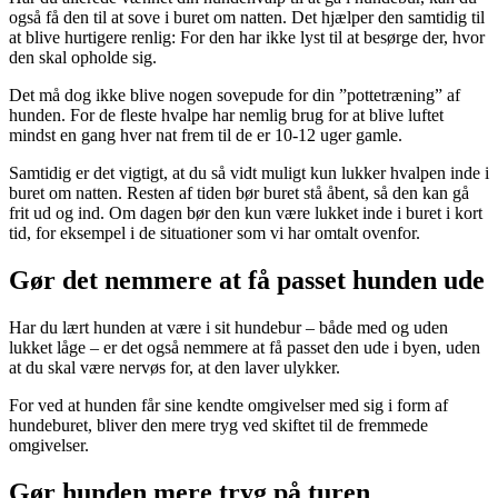
også få den til at sove i buret om natten. Det hjælper den samtidig til
at blive hurtigere renlig: For den har ikke lyst til at besørge der, hvor
den skal opholde sig.
Det må dog ikke blive nogen sovepude for din ”pottetræning” af
hunden. For de fleste hvalpe har nemlig brug for at blive luftet
mindst en gang hver nat frem til de er 10-12 uger gamle.
Samtidig er det vigtigt, at du så vidt muligt kun lukker hvalpen inde i
buret om natten. Resten af tiden bør buret stå åbent, så den kan gå
frit ud og ind. Om dagen bør den kun være lukket inde i buret i kort
tid, for eksempel i de situationer som vi har omtalt ovenfor.
Gør det nemmere at få passet hunden ude
Har du lært hunden at være i sit hundebur – både med og uden
lukket låge – er det også nemmere at få passet den ude i byen, uden
at du skal være nervøs for, at den laver ulykker.
For ved at hunden får sine kendte omgivelser med sig i form af
hundeburet, bliver den mere tryg ved skiftet til de fremmede
omgivelser.
Gør hunden mere tryg på turen