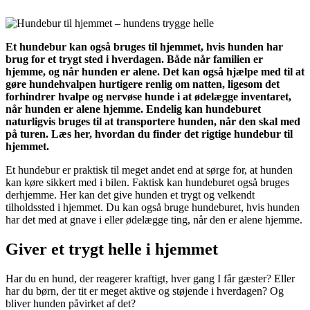
Et hundebur kan også bruges til hjemmet, hvis hunden har
brug for et trygt sted i hverdagen. Både når familien er
hjemme, og når hunden er alene. Det kan også hjælpe med til at
gøre hundehvalpen hurtigere renlig om natten, ligesom det
forhindrer hvalpe og nervøse hunde i at ødelægge inventaret,
når hunden er alene hjemme. Endelig kan hundeburet
naturligvis bruges til at transportere hunden, når den skal med
på turen. Læs her, hvordan du finder det rigtige hundebur til
hjemmet.
Et hundebur er praktisk til meget andet end at sørge for, at hunden
kan køre sikkert med i bilen. Faktisk kan hundeburet også bruges
derhjemme. Her kan det give hunden et trygt og velkendt
tilholdssted i hjemmet. Du kan også bruge hundeburet, hvis hunden
har det med at gnave i eller ødelægge ting, når den er alene hjemme.
Giver et trygt helle i hjemmet
Har du en hund, der reagerer kraftigt, hver gang I får gæster? Eller
har du børn, der tit er meget aktive og støjende i hverdagen? Og
bliver hunden påvirket af det?